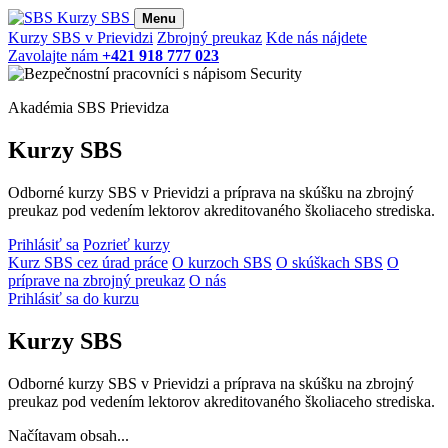
Kurzy SBS
Menu
Kurzy SBS v Prievidzi
Zbrojný preukaz
Kde nás nájdete
Zavolajte nám
+421 918 777 023
Akadémia SBS Prievidza
Kurzy SBS
Odborné kurzy SBS v Prievidzi a príprava na skúšku na zbrojný
preukaz pod vedením lektorov akreditovaného školiaceho strediska.
Prihlásiť sa
Pozrieť kurzy
Kurz SBS cez úrad práce
O kurzoch SBS
O skúškach SBS
O
príprave na zbrojný preukaz
O nás
Prihlásiť sa do kurzu
Kurzy SBS
Odborné kurzy SBS v Prievidzi a príprava na skúšku na zbrojný
preukaz pod vedením lektorov akreditovaného školiaceho strediska.
Načítavam obsah...