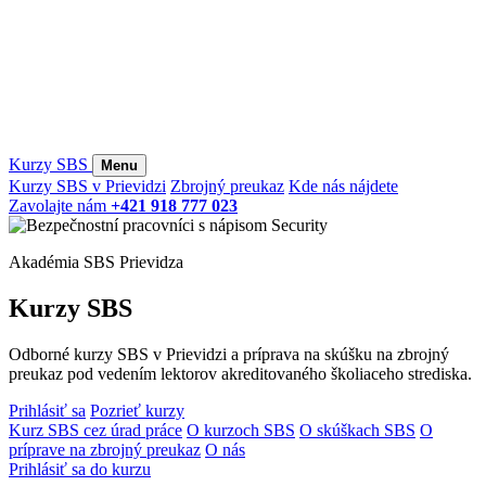
Kurzy SBS
Menu
Kurzy SBS v Prievidzi
Zbrojný preukaz
Kde nás nájdete
Zavolajte nám
+421 918 777 023
Akadémia SBS Prievidza
Kurzy SBS
Odborné kurzy SBS v Prievidzi a príprava na skúšku na zbrojný
preukaz pod vedením lektorov akreditovaného školiaceho strediska.
Prihlásiť sa
Pozrieť kurzy
Kurz SBS cez úrad práce
O kurzoch SBS
O skúškach SBS
O
príprave na zbrojný preukaz
O nás
Prihlásiť sa do kurzu