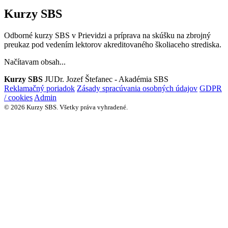
Kurzy SBS
Odborné kurzy SBS v Prievidzi a príprava na skúšku na zbrojný
preukaz pod vedením lektorov akreditovaného školiaceho strediska.
Načítavam obsah...
Kurzy SBS
JUDr. Jozef Štefanec - Akadémia SBS
Reklamačný poriadok
Zásady spracúvania osobných údajov
GDPR
/ cookies
Admin
© 2026 Kurzy SBS. Všetky práva vyhradené.